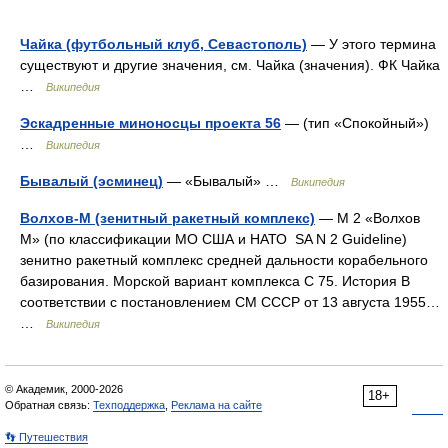
Чайка (футбольный клуб, Севастополь)
— У этого термина
существуют и другие значения, см. Чайка (значения). ФК Чайка
…
Википедия
Эскадренные миноносцы проекта 56
— (тип «Спокойный»)
…
Википедия
Бывалый (эсминец)
— «Бывалый» …
Википедия
Волхов-М (зенитный ракетный комплекс)
— М 2 «Волхов
М» (по классификации МО США и НАТО SA N 2 Guideline)
зенитно ракетный комплекс средней дальности корабельного
базирования. Морской вариант комплекса С 75. История В
соответствии с постановлением СМ СССР от 13 августа 1955…
…
Википедия
© Академик, 2000-2026
18+
Обратная связь:
Техподдержка
,
Реклама на сайте
👣 Путешествия