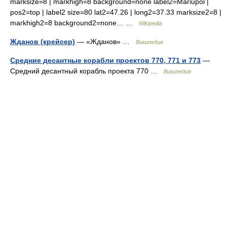
marksize=8 | markhigh=8 background=none label2=Mariupol |
pos2=top | label2 size=80 lat2=47.26 | long2=37.33 marksize2=8 |
markhigh2=8 background2=none… …
Wikipedia
Жданов (крейсер)
— «Жданов» …
Википедия
Средние десантные корабли проектов 770, 771 и 773
—
Средний десантный корабль проекта 770 …
Википедия